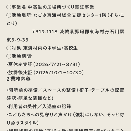
◯事業名：中高生の居場所づくり実証事業
◯活動場所：なごみ東海村総合支援センター1階（そら・こ
とり）
〒319-1118 茨城県那珂郡東海村舟石川駅
東3-9-33
◯対象：東海村内の中学生・高校生
◯活動期間：
・夏休み実証（2026/7/21～8/31）
・放課後実証（2026/10/1～10/30）
2.業務内容
・開所前の準備／スペースの整備（椅子・テーブルの配置
確認・簡単な清掃など）
・利用者の受付／入退室の記録
・こどもたちへの見守りと声かけ（強制はしない、そっと寄
り添うスタイル）