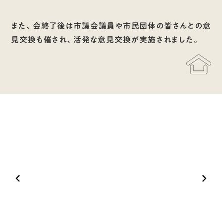
また、会終了後は市議会議員や市民団体の皆さんとの意
見交換も催され、活発な意見交換が実施されました。
keyboard_arrow_left
keyboard_arrow_right