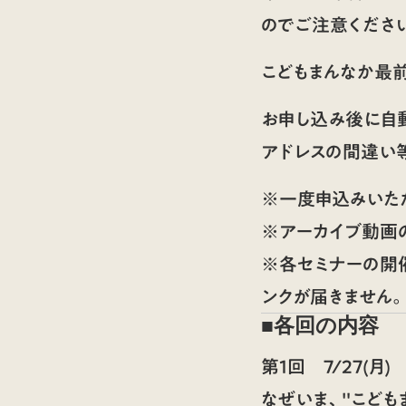
のでご注意くださ
こどもまんなか最
お申し込み後に自
アドレスの間違い
※一度申込みいた
※アーカイブ動画
※各セミナーの開
ンクが届きません
■
各回の内容
第1回
7/27(月) 
なぜいま、"こども