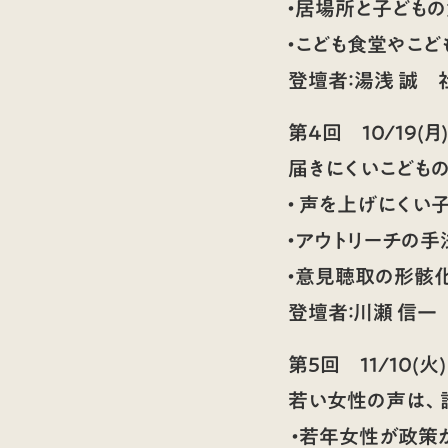
・居場所と子ども
・こども食堂やこ
登壇者：
湯浅 誠
社
第4回
10/19(月
届きにくいこどもの
・ 声を上げにくい
・アウトリーチの手
・意見聴取の形骸
登壇者：
川瀬 信一
第5回
11/10(火
若い女性の声は、
・若年女性が政策