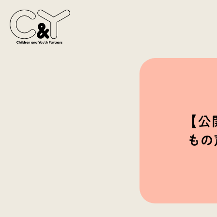
【公
もの