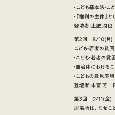
・こども基本法・
・「権利の主体」と
登壇者：
土肥 潤也
第2回
8/10(月)
こども・若者の貧困
・こども・若者の貧
・自治体における
・こどもの意見表
登壇者：
末冨 芳
日
第3回
9/11(金)
居場所は、なぜこ