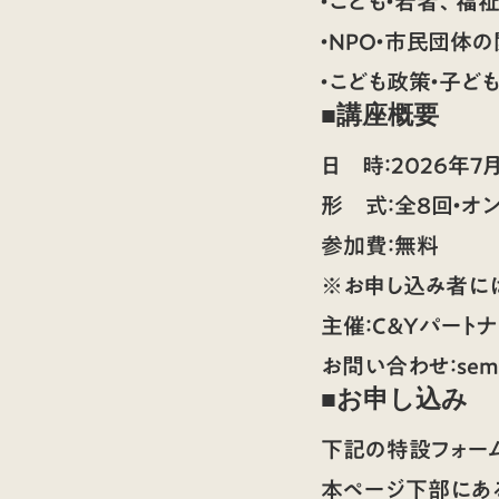
・こども・若者、
・NPO・市民団体
・こども政策・子ど
■
講座概要
日 時：2026年7
形 式：全8回・オ
参加費：無料
※お申し込み者に
主催：C＆Yパート
お問い合わせ：semina
■お申し込み
下記の特設フォー
本ページ下部にあ